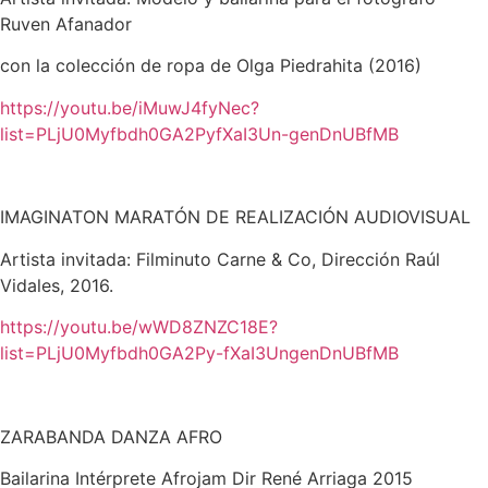
Ruven Afanador
con la colección de ropa de Olga Piedrahita (2016)
https://youtu.be/iMuwJ4fyNec?
list=PLjU0Myfbdh0GA2PyfXaI3Un-
genDnUBfMB
IMAGINATON MARATÓN DE REALIZACIÓN AUDIOVISUAL
Artista invitada: Filminuto Carne & Co, Dirección Raúl
Vidales, 2016.
https://youtu.be/wWD8ZNZC18E?
list=PLjU0Myfbdh0GA2Py-
fXaI3UngenDnUBfMB
ZARABANDA DANZA AFRO
Bailarina Intérprete Afrojam Dir René Arriaga 2015