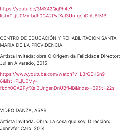
https://youtu.be/3MX42QqPh4c?
list=PLjU0Myfbdh0GA2PyfXaI3Un-
genDnUBfMB
CENTRO DE EDUCACIÓN Y REHABILITACIÓN SANTA
MARIA DE LA
PROVIDENCIA
Artista invitada: obra O Origem da Felicidade Director:
Julián Alva
rado, 2015.
https://www.youtube.com/watch?v=L3rGEK6n9-
8&list=PLjU0My-
fbdh0GA2PyfXaI3UngenDnUBfMB&index=39&t=22s
VIDEO DANZA, ASAB
Artista Invitada. Obra: La cosa que soy. Dirección:
Jennyfer Caro,
2014.