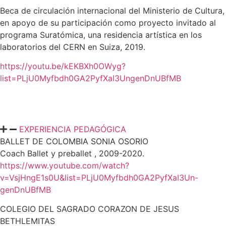
Beca de circulación internacional del Ministerio de Cultura,
en apoyo de su partici
pación como proyecto invitado al
programa Suratómica, una residencia artística en
los
laboratorios del CERN en Suiza, 2019.
https://youtu.be/kEKBXh0OWyg?
list=PLjU0Myfbdh0GA2PyfXaI3UngenDnUBfMB
EXPERIENCIA PEDAGÓGICA
BALLET DE COLOMBIA SONIA OSORIO
Coach Ballet y preballet , 2009-2020.
https://www.youtube.com/watch?
v=VsjHngE1s0U&list=PLjU0Myfbdh0GA2PyfXaI3Un-
genDnUBfMB
COLEGIO DEL SAGRADO CORAZON DE JESUS
BETHLEMITAS