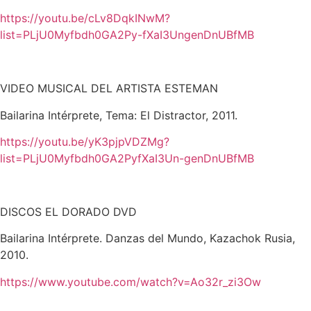
https://youtu.be/cLv8DqkINwM?
list=PLjU0Myfbdh0GA2Py-fXaI3UngenDnUBfMB
VIDEO MUSICAL DEL ARTISTA ESTEMAN
Bailarina Intérprete, Tema: El Distractor, 2011.
https://youtu.be/yK3pjpVDZMg?
list=PLjU0Myfbdh0GA2PyfXaI3Un-genDnUBfMB
DISCOS EL DORADO DVD
Bailarina Intérprete. Danzas del Mundo, Kazachok Rusia,
2010.
https://www.youtube.com/watch?v=Ao32r_zi3Ow