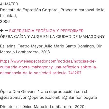
ALMATER
Docente de Expresión Corporal, Proyecto carnaval de la
felicidad,
2006.
EXPERIENCIA ESCÉNICA Y PERFORMER
ÓPERA CAÍDA Y AUGE EN LA CIUDAD DE MAHAGONNY
Bailarina, Teatro Mayor Julio Mario Santo Domingo, Dir
Marcelo Lom
bardero, 2018.
https://www.elespectador.com/noticias/noticias-de-
cultura/la-ope
ra-mahagonny-una-reflexion-sobre-la-
decadencia-de-la-socie
dad-articulo-741297
Ópera Don Giovanni”. Una coproducción con el
@teatromayor @operadecolombia
@filarmonibogota
Director escénico Marcelo Lombardero. 2020