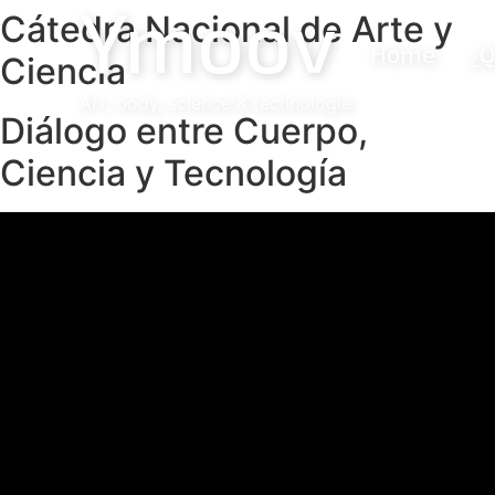
Ymoov
Cátedra Nacional de Arte y
Home
¿Q
Ciencia
Art, body, science & technologie
Diálogo entre Cuerpo,
Ciencia y Tecnología